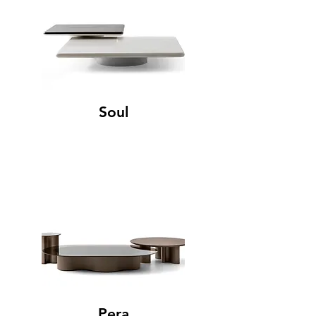
Soul
Pera